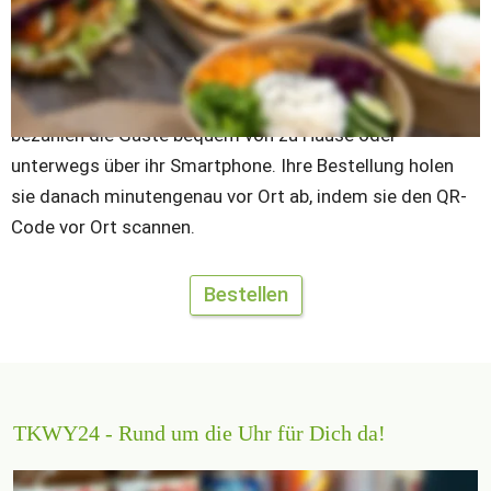
Neben
 der Zubereitung von hochwertigen Speisen, ist es 
unser Anspruch, den Bestellprozess für unsere Gäste so 
einfach und effizient wie möglich zu gestalten. Um 
unnötige Wartezeiten zu vermeiden, bestellen und 
bezahlen die Gäste bequem von zu Hause oder 
unterwegs über ihr Smartphone. Ihre Bestellung holen 
sie danach minutengenau vor Ort ab, indem sie den QR-
Code vor Ort scannen.
Bestellen
TKWY24 - Rund um die Uhr für Dich da!