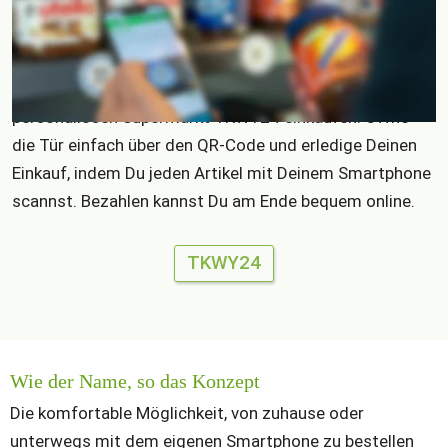
Fehlt Dir was? Getränke oder Snacks, Drogerieartikel 
oder Frühstück: Hier findest Du alles für den täglichen 
Bedarf und das rund um die Uhr. Mithilfe des digitalen 
Konzepts auf Basis von chayns kannst Du 24/7 im 
personallosen Supermarkt TKWY24 einkaufen. Öffne 
die Tür einfach über den QR-Code und erledige Deinen 
Einkauf, indem Du jeden Artikel mit Deinem Smartphone 
scannst. Bezahlen kannst Du am Ende bequem online. 
TKWY24
Wie der Name, so das Konzept
Die komfortable Möglichkeit, von zuhause oder 
unterwegs mit dem eigenen Smartphone zu bestellen 