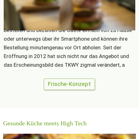
Speisen, ist es unser Anspruch, den Bestellprozess für 
unsere Gäste so einfach und effizient wie möglich zu 
gestalten. Um unnötige Wartezeit zu vermeiden, 
bestellen und bezahlen die Gäste einfach von zu Hause 
oder unterwegs über ihr Smartphone und können ihre 
Bestellung minutengenau vor Ort abholen. Seit der 
Eröffnung in 2012 hat sich nicht nur das Angebot und 
das Erscheinungsbild des TKWY zigmal verändert, a
Frische-Konzept
Gesunde Küche meets High Tech